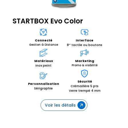
STARTBOX Evo Color
Interface
Connecté
8’’ tactile ou boutons
Gestion à Distance
Matériaux
Marketing
Inox peint
Promo & visibilité
Sécurité
Personnalisation
Crémaillère 5 pts
Sérigraphie
Verre trempé 4 mm
Voir les détails