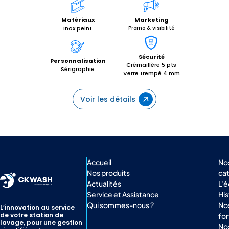
Matériaux
Marketing
Inox peint
Promo & visibilité
Sécurité
Personnalisation
Crémaillère 5 pts
Sérigraphie
Verre trempé 4 mm
Voir les détails
Accueil
No
Nos produits
ca
Actualités
L'
Service et Assistance
His
Qui sommes-nous ?
Nos
L’innovation au service
de votre station de
for
lavage, pour une gestion
No