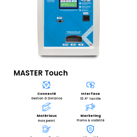
MASTER Touch
Interface
Connecté
10.4” tactile
Gestion à Distance
Matériaux
Marketing
Inox peint
Promo & visibilité