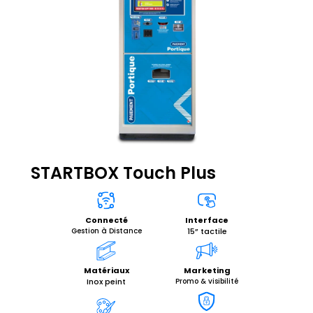
STARTBOX Touch Plus
Interface
Connecté
15” tactile
Gestion à Distance
Matériaux
Marketing
Inox peint
Promo & visibilité