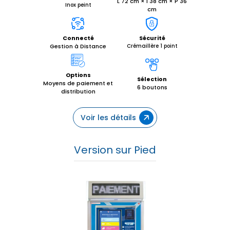
L 72 cm × l 38 cm × P 36
Inox peint
cm
Connecté
Sécurité
Gestion à Distance
Crémaillère 1 point
Options
Sélection
Moyens de paiement et
6 boutons
distribution
Voir les détails
Version sur Pied