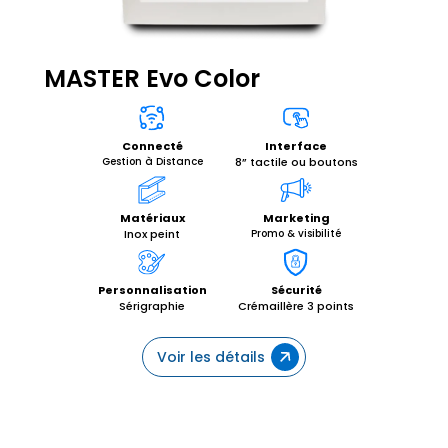
MASTER Evo Color
Interface
Connecté
8” tactile ou boutons
Gestion à Distance
Matériaux
Marketing
Inox peint
Promo & visibilité
Personnalisation
Sécurité
Sérigraphie
Crémaillère 3 points
Voir les détails